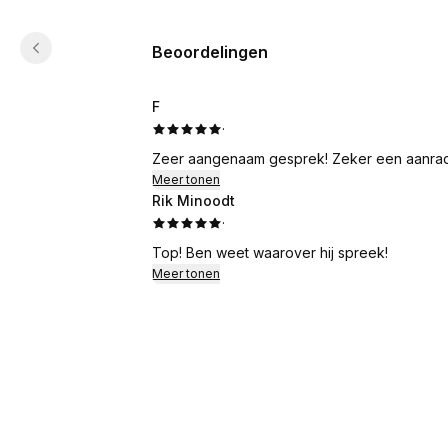
Beoordelingen
F
·
Zeer aangenaam gesprek! Zeker een aanrad
Meer tonen
Rik Minoodt
·
Top! Ben weet waarover hij spreek!
Meer tonen