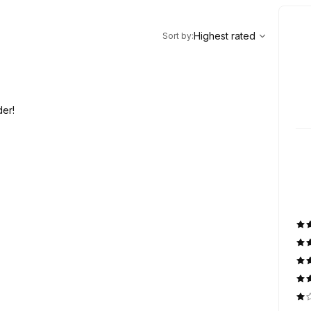
,
Highest rated
Sort
Highest rated
Sort by
:
er!